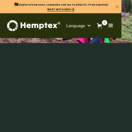
Explore how your company can go to plastic-free signing!
MEET WITH NIEK
0
Language